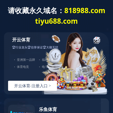
首页
乐动在线注册-乐动(中国)
Toggl
naviga
Previous
Nex
金泰机械
产品中心
金泰机械提供各型号仓储笼_蝴蝶笼_铁皮周转箱加工定做