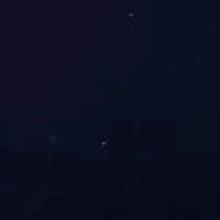
带轮仓储笼