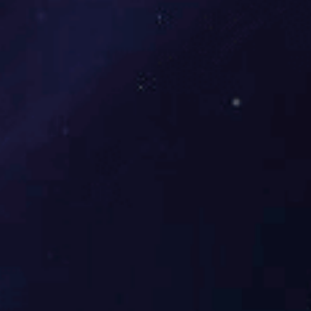
折叠式仓库笼
折叠式铁框子