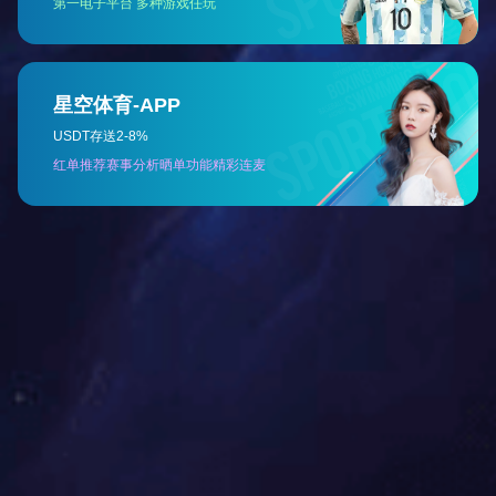
金属仓库笼