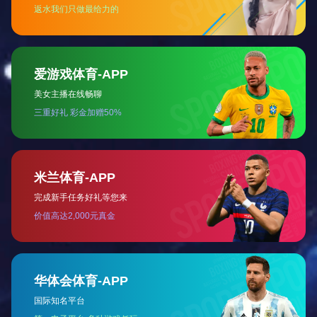
带轮仓库笼
带盖仓库笼