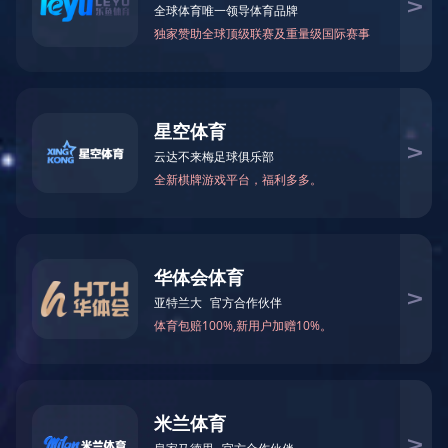
带盖蝴蝶笼